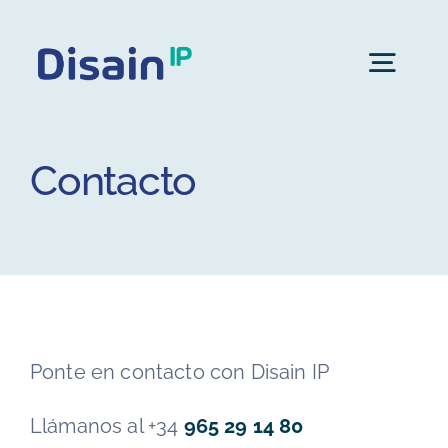
Skip
to
Togg
content
Navig
Sobre Disain IP
Contacto
Nuestro equipo
Servicios
Ponte en contacto con Disain IP
Contacto
Llámanos al +34
965 29 14 80
Español
▼